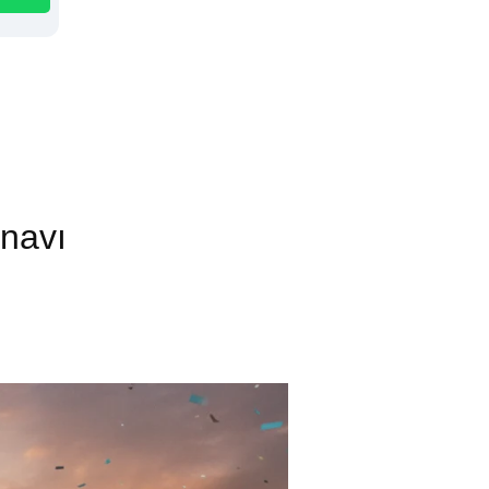
ınavı