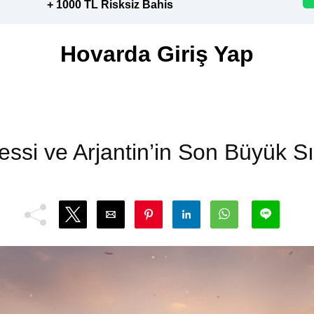
+ 1000 TL Risksiz Bahis
Hovarda Giriş Yap
essi ve Arjantin’in Son Büyük S