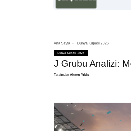
Ana Sayfa
Dünya Kupası 2026
Dünya Kupası 2026
J Grubu Analizi: M
Tarafından
Ahmet Yıldız