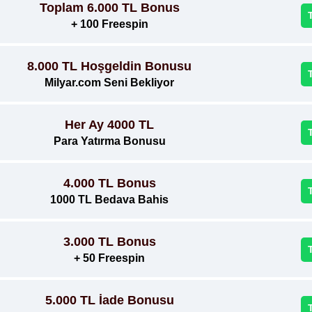
Toplam 6.000 TL Bonus
+ 100 Freespin
8.000 TL Hoşgeldin Bonusu
Milyar.com Seni Bekliyor
Her Ay 4000 TL
Para Yatırma Bonusu
4.000 TL Bonus
1000 TL Bedava Bahis
3.000 TL Bonus
+ 50 Freespin
5.000 TL İade Bonusu