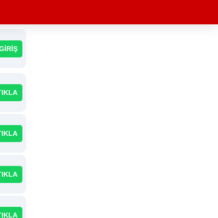
GİRİŞ
TIKLA
TIKLA
TIKLA
TIKLA