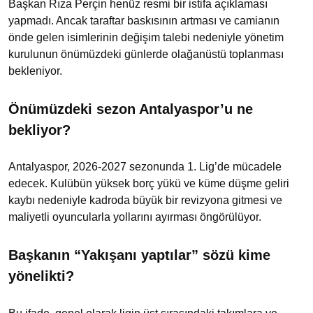
Başkan Rıza Perçin henüz resmi bir istifa açıklaması
yapmadı. Ancak taraftar baskısının artması ve camianın
önde gelen isimlerinin değişim talebi nedeniyle yönetim
kurulunun önümüzdeki günlerde olağanüstü toplanması
bekleniyor.
Önümüzdeki sezon Antalyaspor’u ne
bekliyor?
Antalyaspor, 2026-2027 sezonunda 1. Lig’de mücadele
edecek. Kulübün yüksek borç yükü ve küme düşme geliri
kaybı nedeniyle kadroda büyük bir revizyona gitmesi ve
maliyetli oyuncularla yollarını ayırması öngörülüyor.
Başkanın “Yakışanı yaptılar” sözü kime
yönelikti?