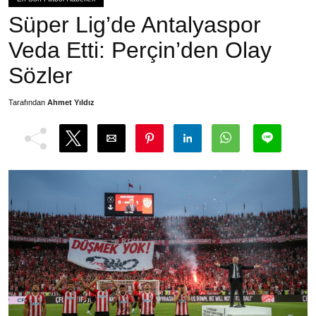
Süper Lig’de Antalyaspor
Veda Etti: Perçin’den Olay
Sözler
Tarafından
Ahmet Yıldız