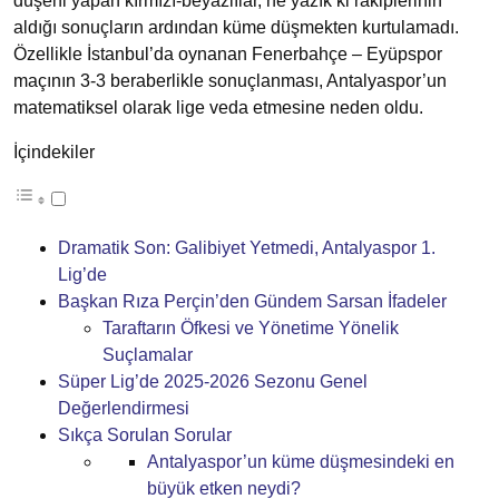
düşeni yapan kırmızı-beyazlılar, ne yazık ki rakiplerinin
aldığı sonuçların ardından küme düşmekten kurtulamadı.
Özellikle İstanbul’da oynanan Fenerbahçe – Eyüpspor
maçının 3-3 beraberlikle sonuçlanması, Antalyaspor’un
matematiksel olarak lige veda etmesine neden oldu.
İçindekiler
Dramatik Son: Galibiyet Yetmedi, Antalyaspor 1.
Lig’de
Başkan Rıza Perçin’den Gündem Sarsan İfadeler
Taraftarın Öfkesi ve Yönetime Yönelik
Suçlamalar
Süper Lig’de 2025-2026 Sezonu Genel
Değerlendirmesi
Sıkça Sorulan Sorular
Antalyaspor’un küme düşmesindeki en
büyük etken neydi?