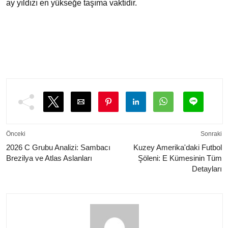
ay yıldızı en yükseğe taşıma vaktidir.
Önceki
Sonraki
2026 C Grubu Analizi: Sambacı
Kuzey Amerika'daki Futbol
Brezilya ve Atlas Aslanları
Şöleni: E Kümesinin Tüm
Detayları