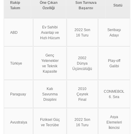
Rakip
Öne Çıkan
Son Turnuva
Statü
Takım
Özelliği
Başarısı
Ev Sahibi
2022 Son
Seribaşı
ABD
Avantajı ve
16 Turu
Adayı
Hızlı Hücum
Genç
2002
Yetenekler
Play-off
Türkiye
Dünya
ve Teknik
Galibi
Üçüncülüğü
Kapasite
Katı
2010
CONMEBOL
Paraguay
Savunma
Çeyrek
6. Sıra
Disiplini
Final
Asya
Fiziksel Güç
2022 Son
Avustralya
Elemeleri
ve Tecrübe
16 Turu
İkincisi