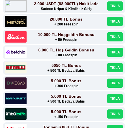
2.000 USDT (88.000TL) Nakit İade
TIKLA
Sadece Kripto & Kimliksiz Giriş
20.000 TL Bonus
TIKLA
+ 200 Freespin
10.000 TL Hoşgeldin Bonusu
TIKLA
+ 50 Freespin
6.000 TL Hoş Geldin Bonusu
TIKLA
+ 80 Freespin
5050 TL Bonus
TIKLA
+ 500 TL Bedava Bahis
5.000 TL Bonus
TIKLA
+ 300 Freespin
5.000 TL Bonus
TIKLA
+ 500 TL Bedava Bahis
5.000 TL Bonus
TIKLA
+ 150 Freespin
Toplam 6.000 TL Bonus