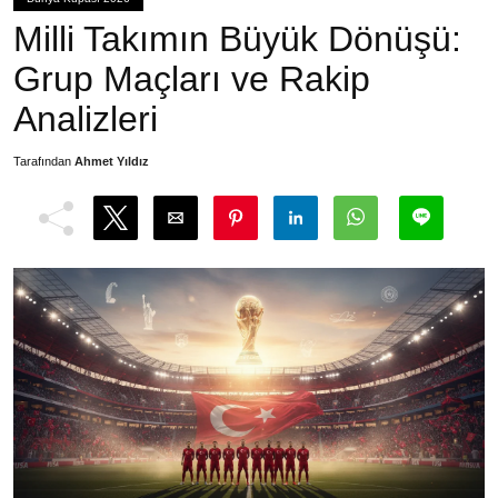
Milli Takımın Büyük Dönüşü:
Grup Maçları ve Rakip
Analizleri
Tarafından
Ahmet Yıldız