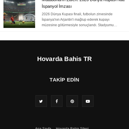
İspanyol İmzası
2026 Dünya Kupası finali, futbolun zirvesinde
İspanya'nın Arjantin'i mağlup ederek kupayı
müzesine götürmesiyle sonuçlandı. Stadyumu…
Hovarda Bahis TR
TAKIP EDIN
Ana Sayfa
Hovarda Bahis Sitesi