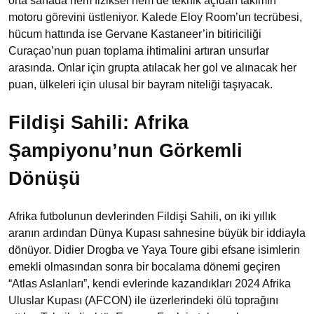
orta sahada hem fiziksel hem de teknik açıdan takımın
motoru görevini üstleniyor. Kalede Eloy Room’un tecrübesi,
hücum hattında ise Gervane Kastaneer’in bitiriciliği
Curaçao’nun puan toplama ihtimalini artıran unsurlar
arasında. Onlar için grupta atılacak her gol ve alınacak her
puan, ülkeleri için ulusal bir bayram niteliği taşıyacak.
Fildişi Sahili: Afrika
Şampiyonu’nun Görkemli
Dönüşü
Afrika futbolunun devlerinden Fildişi Sahili, on iki yıllık
aranın ardından Dünya Kupası sahnesine büyük bir iddiayla
dönüyor. Didier Drogba ve Yaya Toure gibi efsane isimlerin
emekli olmasından sonra bir bocalama dönemi geçiren
“Atlas Aslanları”, kendi evlerinde kazandıkları 2024 Afrika
Uluslar Kupası (AFCON) ile üzerlerindeki ölü toprağını