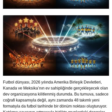
Futbol dünyası, 2026 yılında Amerika Birleşik Devletleri,
Kanada ve Meksika’nın ev sahipliğinde gerçekleşecek olan
dev organizasyona kilitlenmiş durumda. Bu turnuva, sadece
coğrafi kapsamıyla değil, aynı zamanda 48 takımlı yeni
formatıyla da futbol tarihinde bir dönüm noktası oluşturuyor.