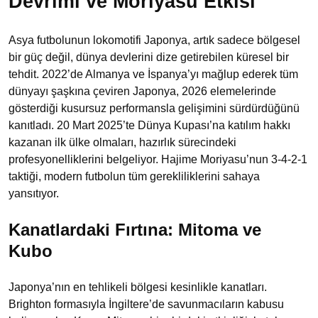
Devrimi ve Moriyasu Etkisi
Asya futbolunun lokomotifi Japonya, artık sadece bölgesel
bir güç değil, dünya devlerini dize getirebilen küresel bir
tehdit. 2022’de Almanya ve İspanya’yı mağlup ederek tüm
dünyayı şaşkına çeviren Japonya, 2026 elemelerinde
gösterdiği kusursuz performansla gelişimini sürdürdüğünü
kanıtladı. 20 Mart 2025’te Dünya Kupası’na katılım hakkı
kazanan ilk ülke olmaları, hazırlık sürecindeki
profesyonelliklerini belgeliyor. Hajime Moriyasu’nun 3-4-2-1
taktiği, modern futbolun tüm gerekliliklerini sahaya
yansıtıyor.
Kanatlardaki Fırtına: Mitoma ve
Kubo
Japonya’nın en tehlikeli bölgesi kesinlikle kanatları.
Brighton formasıyla İngiltere’de savunmacıların kabusu