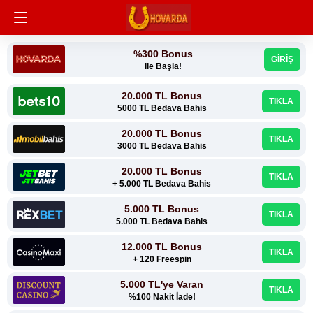
%300 Bonus
GİRİŞ
ile Başla!
20.000 TL Bonus
TIKLA
5000 TL Bedava Bahis
20.000 TL Bonus
TIKLA
3000 TL Bedava Bahis
20.000 TL Bonus
TIKLA
+ 5.000 TL Bedava Bahis
5.000 TL Bonus
TIKLA
5.000 TL Bedava Bahis
12.000 TL Bonus
TIKLA
+ 120 Freespin
5.000 TL'ye Varan
TIKLA
%100 Nakit İade!