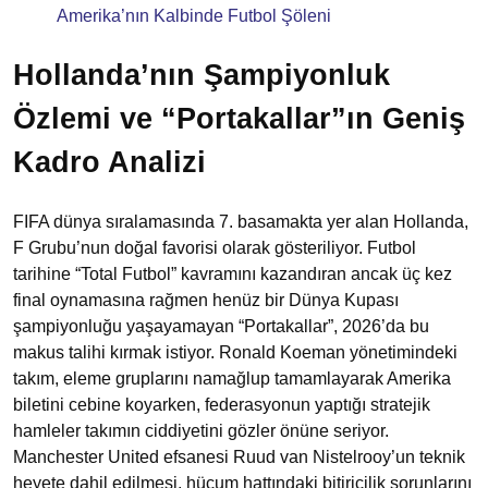
Amerika’nın Kalbinde Futbol Şöleni
Hollanda’nın Şampiyonluk
Özlemi ve “Portakallar”ın Geniş
Kadro Analizi
FIFA dünya sıralamasında 7. basamakta yer alan Hollanda,
F Grubu’nun doğal favorisi olarak gösteriliyor. Futbol
tarihine “Total Futbol” kavramını kazandıran ancak üç kez
final oynamasına rağmen henüz bir Dünya Kupası
şampiyonluğu yaşayamayan “Portakallar”, 2026’da bu
makus talihi kırmak istiyor. Ronald Koeman yönetimindeki
takım, eleme gruplarını namağlup tamamlayarak Amerika
biletini cebine koyarken, federasyonun yaptığı stratejik
hamleler takımın ciddiyetini gözler önüne seriyor.
Manchester United efsanesi Ruud van Nistelrooy’un teknik
heyete dahil edilmesi, hücum hattındaki bitiricilik sorunlarını