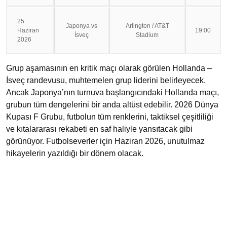
25
Japonya vs
Arlington / AT&T
Haziran
19:00
İsveç
Stadium
2026
Grup aşamasının en kritik maçı olarak görülen Hollanda –
İsveç randevusu, muhtemelen grup liderini belirleyecek.
Ancak Japonya’nın turnuva başlangıcındaki Hollanda maçı,
grubun tüm dengelerini bir anda altüst edebilir. 2026 Dünya
Kupası F Grubu, futbolun tüm renklerini, taktiksel çeşitliliği
ve kıtalararası rekabeti en saf haliyle yansıtacak gibi
görünüyor. Futbolseverler için Haziran 2026, unutulmaz
hikayelerin yazıldığı bir dönem olacak.