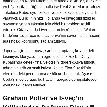
haline gelen Kaoru Mitoma, bire birdeki etkinliğiyle takımın
en büyük silahı. Diğer kanatta ise Real Sociedad’ın yıldızı
Takefusa Kubo, oyun zekası ve teknik kapasitesiyle fark
yaratıyor. Bu ikilinin hızı, Hollanda ve İsveç gibi fiziksel
savunma yapan takımlar için ciddi bir problem teşkil
edecek. Orta sahada Liverpool’un tecrübeli ismi Wataru
Endo’nun süpürücü rolü, Japonya’nın savunma ile hücum
arasındaki köprüsünü sağlam tutuyor.
Japonya için bu turnuva, sadece gruptan çıkma hedefi
taşımıyor. Moriyasu’nun öğrencileri, ilk kez bir Dünya
Kupası’nda çeyrek final ve ötesini görerek Asya futbolu
adına bir tarih yazmak istiyor. Kaleci Zion Suzuki’nin
elemelerdeki performansı ve hücum hattındaki Ayase
Ueda’nın golcülüğü, bu hayalin gerçeğe dönüşebileceği
yönündeki inancı artırıyor.
Graham Potter ve İsveç’in