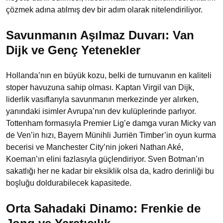
çözmek adına atılmış dev bir adım olarak nitelendiriliyor.
Savunmanın Aşılmaz Duvarı: Van
Dijk ve Genç Yetenekler
Hollanda’nın en büyük kozu, belki de turnuvanın en kaliteli
stoper havuzuna sahip olması. Kaptan Virgil van Dijk,
liderlik vasıflarıyla savunmanın merkezinde yer alırken,
yanındaki isimler Avrupa’nın dev kulüplerinde parlıyor.
Tottenham formasıyla Premier Lig’e damga vuran Micky van
de Ven’in hızı, Bayern Münihli Jurriën Timber’in oyun kurma
becerisi ve Manchester City’nin jokeri Nathan Aké,
Koeman’ın elini fazlasıyla güçlendiriyor. Sven Botman’ın
sakatlığı her ne kadar bir eksiklik olsa da, kadro derinliği bu
boşluğu doldurabilecek kapasitede.
Orta Sahadaki Dinamo: Frenkie de