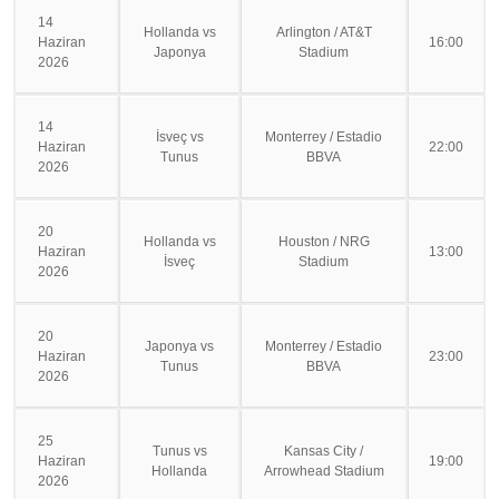
14
Hollanda vs
Arlington / AT&T
Haziran
16:00
Japonya
Stadium
2026
14
İsveç vs
Monterrey / Estadio
Haziran
22:00
Tunus
BBVA
2026
20
Hollanda vs
Houston / NRG
Haziran
13:00
İsveç
Stadium
2026
20
Japonya vs
Monterrey / Estadio
Haziran
23:00
Tunus
BBVA
2026
25
Tunus vs
Kansas City /
Haziran
19:00
Hollanda
Arrowhead Stadium
2026