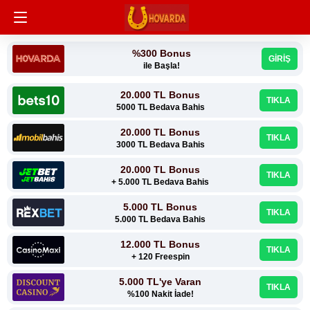
%300 Bonus
GİRİŞ
ile Başla!
20.000 TL Bonus
TIKLA
5000 TL Bedava Bahis
20.000 TL Bonus
TIKLA
3000 TL Bedava Bahis
20.000 TL Bonus
TIKLA
+ 5.000 TL Bedava Bahis
5.000 TL Bonus
TIKLA
5.000 TL Bedava Bahis
12.000 TL Bonus
TIKLA
+ 120 Freespin
5.000 TL'ye Varan
TIKLA
%100 Nakit İade!