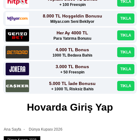
TIKLA
+ 100 Freespin
8.000 TL Hoşgeldin Bonusu
TIKLA
Milyar.com Seni Bekliyor
Her Ay 4000 TL
TIKLA
Para Yatırma Bonusu
4.000 TL Bonus
TIKLA
1000 TL Bedava Bahis
3.000 TL Bonus
TIKLA
+ 50 Freespin
5.000 TL İade Bonusu
TIKLA
+ 1000 TL Risksiz Bahis
Hovarda Giriş Yap
Ana Sayfa
Dünya Kupası 2026
Dünya Kupası 2026