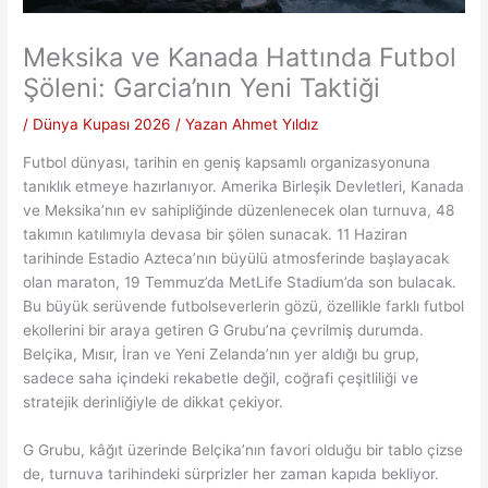
Meksika ve Kanada Hattında Futbol
Şöleni: Garcia’nın Yeni Taktiği
/
Dünya Kupası 2026
/ Yazan
Ahmet Yıldız
Futbol dünyası, tarihin en geniş kapsamlı organizasyonuna
tanıklık etmeye hazırlanıyor. Amerika Birleşik Devletleri, Kanada
ve Meksika’nın ev sahipliğinde düzenlenecek olan turnuva, 48
takımın katılımıyla devasa bir şölen sunacak. 11 Haziran
tarihinde Estadio Azteca’nın büyülü atmosferinde başlayacak
olan maraton, 19 Temmuz’da MetLife Stadium’da son bulacak.
Bu büyük serüvende futbolseverlerin gözü, özellikle farklı futbol
ekollerini bir araya getiren G Grubu’na çevrilmiş durumda.
Belçika, Mısır, İran ve Yeni Zelanda’nın yer aldığı bu grup,
sadece saha içindeki rekabetle değil, coğrafi çeşitliliği ve
stratejik derinliğiyle de dikkat çekiyor.
G Grubu, kâğıt üzerinde Belçika’nın favori olduğu bir tablo çizse
de, turnuva tarihindeki sürprizler her zaman kapıda bekliyor.