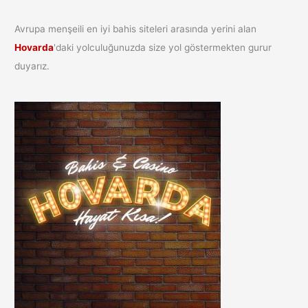
Avrupa menşeili en iyi bahis siteleri arasında yerini alan
Hovarda
'daki yolculuğunuzda size yol göstermekten gurur
duyarız.