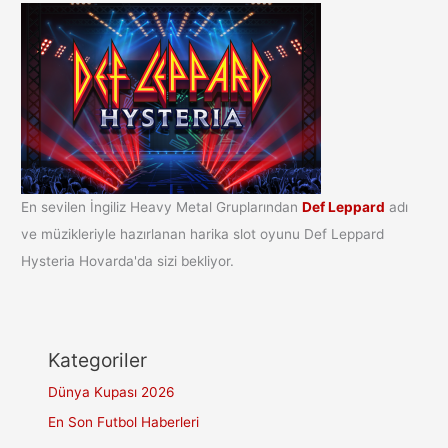
En sevilen İngiliz Heavy Metal Gruplarından
Def Leppard
adı
ve müzikleriyle hazırlanan harika slot oyunu Def Leppard
Hysteria Hovarda'da sizi bekliyor.
Kategoriler
Dünya Kupası 2026
En Son Futbol Haberleri