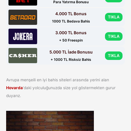
Para Yatırma Bonusu
4.000 TL Bonus
TIKLA
1000 TL Bedava Bahis
3.000 TL Bonus
TIKLA
+ 50 Freespin
5.000 TL İade Bonusu
TIKLA
+ 1000 TL Risksiz Bahis
Avrupa menşeili en iyi bahis siteleri arasında yerini alan
Hovarda
'daki yolculuğunuzda size yol göstermekten gurur
duyarız.