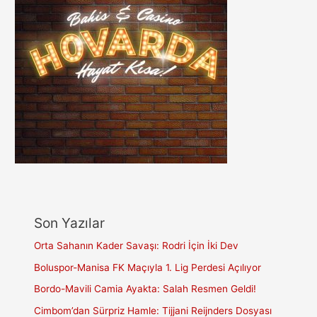
Son Yazılar
Orta Sahanın Kader Savaşı: Rodri İçin İki Dev
Boluspor-Manisa FK Maçıyla 1. Lig Perdesi Açılıyor
Bordo-Mavili Camia Ayakta: Salah Resmen Geldi!
Cimbom’dan Sürpriz Hamle: Tijjani Reijnders Dosyası