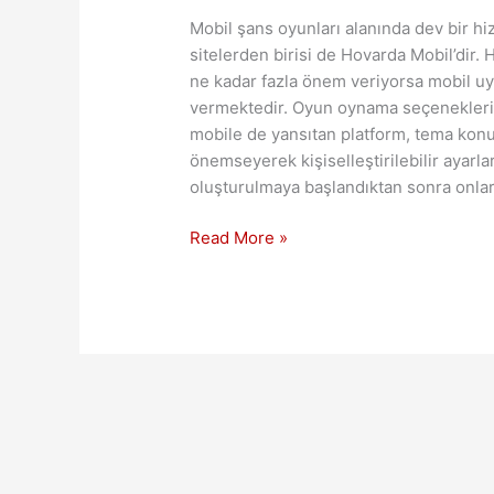
Mobil şans oyunları alanında dev bir hi
sitelerden birisi de Hovarda Mobil’dir
ne kadar fazla önem veriyorsa mobil u
vermektedir. Oyun oynama seçeneklerin
mobile de yansıtan platform, tema kon
önemseyerek kişiselleştirilebilir ayarla
oluşturulmaya başlandıktan sonra onlarc
Hovarda
Read More »
Mobil