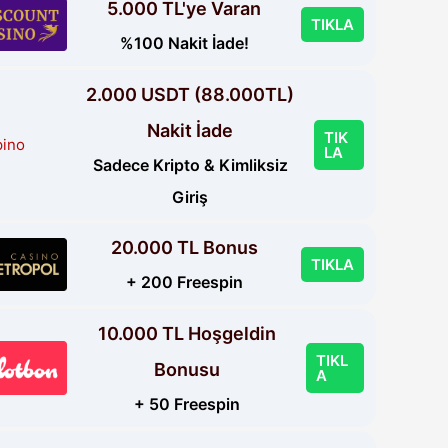
5.000 TL'ye Varan
TIKLA
%100 Nakit İade!
2.000 USDT (88.000TL)
Nakit İade
TIK
LA
Sadece Kripto & Kimliksiz
Giriş
20.000 TL Bonus
TIKLA
+ 200 Freespin
10.000 TL Hoşgeldin
TIKL
Bonusu
A
+ 50 Freespin