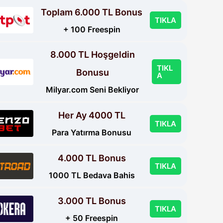
Toplam 6.000 TL Bonus
TIKLA
+ 100 Freespin
8.000 TL Hoşgeldin
TIKL
Bonusu
A
Milyar.com Seni Bekliyor
Her Ay 4000 TL
TIKLA
Para Yatırma Bonusu
4.000 TL Bonus
TIKLA
1000 TL Bedava Bahis
3.000 TL Bonus
TIKLA
+ 50 Freespin