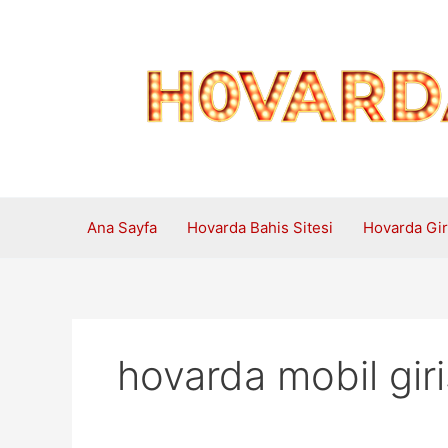
İçeriğe
atla
Ana Sayfa
Hovarda Bahis Sitesi
Hovarda Gir
hovarda mobil giri