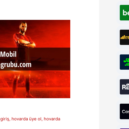
giriş
,
hovarda üye ol
,
hovarda