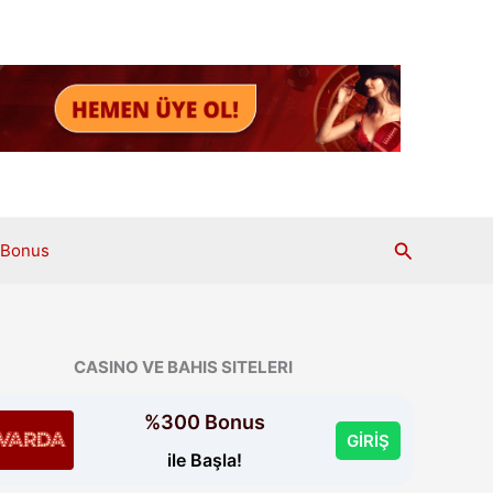
Arama
 Bonus
CASINO VE BAHIS SITELERI
%300 Bonus
GİRİŞ
ile Başla!