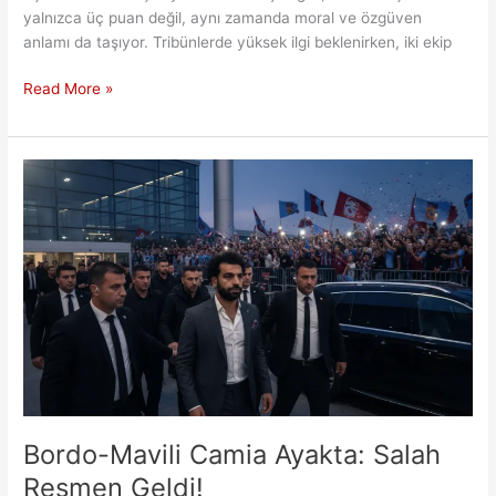
yalnızca üç puan değil, aynı zamanda moral ve özgüven
anlamı da taşıyor. Tribünlerde yüksek ilgi beklenirken, iki ekip
Boluspor-
Read More »
Manisa
FK
Maçıyla
1.
Lig
Perdesi
Açılıyor
Bordo-Mavili Camia Ayakta: Salah
Resmen Geldi!