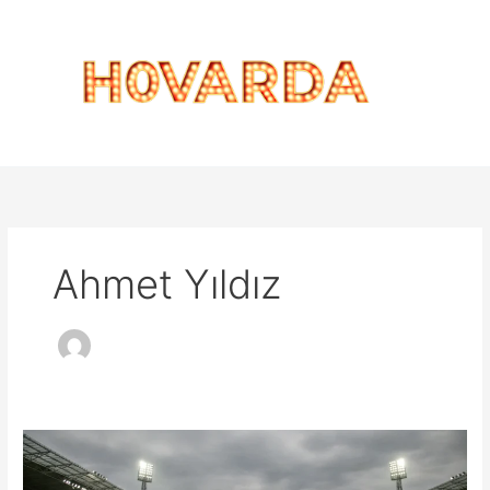
İçeriğe
atla
Ahmet Yıldız