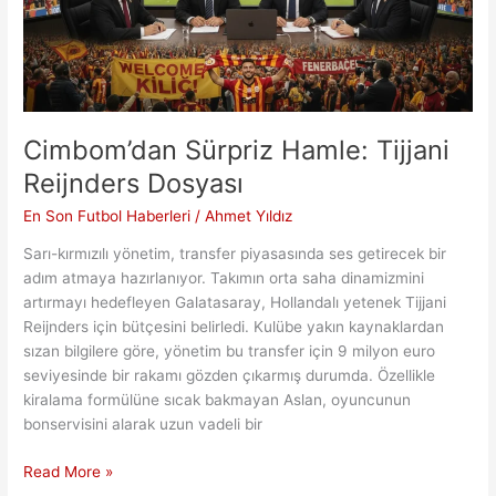
Cimbom’dan Sürpriz Hamle: Tijjani
Reijnders Dosyası
En Son Futbol Haberleri
/
Ahmet Yıldız
Sarı-kırmızılı yönetim, transfer piyasasında ses getirecek bir
adım atmaya hazırlanıyor. Takımın orta saha dinamizmini
artırmayı hedefleyen Galatasaray, Hollandalı yetenek Tijjani
Reijnders için bütçesini belirledi. Kulübe yakın kaynaklardan
sızan bilgilere göre, yönetim bu transfer için 9 milyon euro
seviyesinde bir rakamı gözden çıkarmış durumda. Özellikle
kiralama formülüne sıcak bakmayan Aslan, oyuncunun
bonservisini alarak uzun vadeli bir
Cimbom’dan
Read More »
Sürpriz