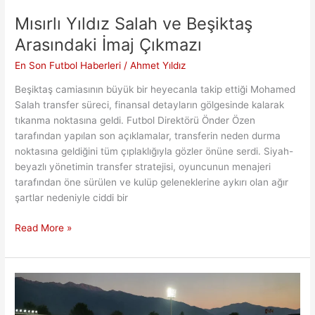
Mısırlı Yıldız Salah ve Beşiktaş
Arasındaki İmaj Çıkmazı
En Son Futbol Haberleri
/
Ahmet Yıldız
Beşiktaş camiasının büyük bir heyecanla takip ettiği Mohamed
Salah transfer süreci, finansal detayların gölgesinde kalarak
tıkanma noktasına geldi. Futbol Direktörü Önder Özen
tarafından yapılan son açıklamalar, transferin neden durma
noktasına geldiğini tüm çıplaklığıyla gözler önüne serdi. Siyah-
beyazlı yönetimin transfer stratejisi, oyuncunun menajeri
tarafından öne sürülen ve kulüp geleneklerine aykırı olan ağır
şartlar nedeniyle ciddi bir
Mısırlı
Read More »
Yıldız
Salah
ve
Beşiktaş
Arasındaki