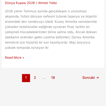
Dünya Kupası 2026
/
Ahmet Yıldız
2026 yılının Temmuz ayında gerçekleşen o unutulmaz
akşamda, futbol dünyası nefesini tutarak İspanya ve Arjantin
arasındaki dev randevuyu izledi. Kuzey Amerika semalarında
yükselen tezahüratlar eşliğinde oynanan final, tarihin en
çekişmeli mücadelelerinden birine sahne oldu. Ancak doksan
dakikanın ardından gelen uzatma bölümleri, Güney Amerika
temsilcisi için hüzünlü bir son hazırlıyordu. Maç boyunca
yüksek tempoda oynayan iki
Arjantinli
Read More »
Yıldızın
Dramatik
Vedası:
1
2
…
18
Sonraki
→
2026’daki
Büyük
Hüzün