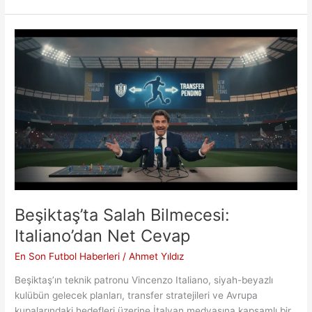
Hamle:
Tijjani
Reijnders
Dosyası
Beşiktaş’ta Salah Bilmecesi:
Italiano’dan Net Cevap
En Son Futbol Haberleri
/
Ahmet Yıldız
Beşiktaş’ın teknik patronu Vincenzo Italiano, siyah-beyazlı
kulübün gelecek planları, transfer stratejileri ve Avrupa
kupalarındaki hedefleri üzerine İtalyan medyasına kapsamlı bir