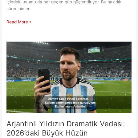
içindeki uyumu da her geçen gün güçlendiriyor. Bu hazırlık
sürecinin en
Aslan’ın
Read More »
Sezon
Öncesi
Rotası:
Avusturya
Kampında
Monza
Sınavı
Arjantinli Yıldızın Dramatik Vedası:
2026’daki Büyük Hüzün