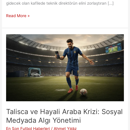
gidecek olan kafilede teknik direktörün elini zorlaştıran […]
Kanarya’nın
Read More »
Avusturya
Planı:
Sturm
Graz
Maçı
Öncesi
Son
Durum
Talisca ve Hayali Araba Krizi: Sosyal
Medyada Algı Yönetimi
En Son Futbol Haberleri
/
Ahmet Yıldız