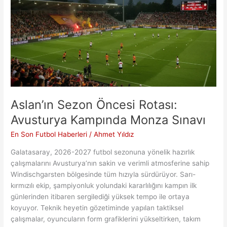
İmaj
Çıkmazı
Aslan’ın Sezon Öncesi Rotası:
Avusturya Kampında Monza Sınavı
En Son Futbol Haberleri
/
Ahmet Yıldız
Galatasaray, 2026-2027 futbol sezonuna yönelik hazırlık
çalışmalarını Avusturya’nın sakin ve verimli atmosferine sahip
Windischgarsten bölgesinde tüm hızıyla sürdürüyor. Sarı-
kırmızılı ekip, şampiyonluk yolundaki kararlılığını kampın ilk
günlerinden itibaren sergilediği yüksek tempo ile ortaya
koyuyor. Teknik heyetin gözetiminde yapılan taktiksel
çalışmalar, oyuncuların form grafiklerini yükseltirken, takım