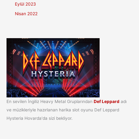
Eylül 2023
Nisan 2022
En sevilen İngiliz Heavy Metal Gruplarından
Def Leppard
adı
ve müzikleriyle hazırlanan harika slot oyunu Def Leppard
Hysteria Hovarda'da sizi bekliyor.