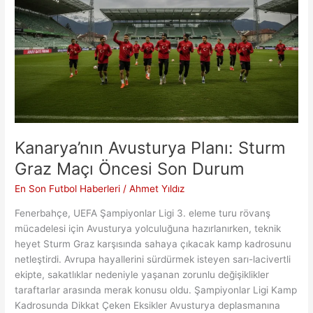
Kanarya’nın Avusturya Planı: Sturm
Graz Maçı Öncesi Son Durum
En Son Futbol Haberleri
/
Ahmet Yıldız
Fenerbahçe, UEFA Şampiyonlar Ligi 3. eleme turu rövanş
mücadelesi için Avusturya yolculuğuna hazırlanırken, teknik
heyet Sturm Graz karşısında sahaya çıkacak kamp kadrosunu
netleştirdi. Avrupa hayallerini sürdürmek isteyen sarı-lacivertli
ekipte, sakatlıklar nedeniyle yaşanan zorunlu değişiklikler
taraftarlar arasında merak konusu oldu. Şampiyonlar Ligi Kamp
Kadrosunda Dikkat Çeken Eksikler Avusturya deplasmanına