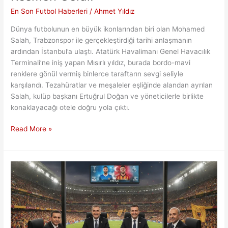
En Son Futbol Haberleri
/
Ahmet Yıldız
Dünya futbolunun en büyük ikonlarından biri olan Mohamed
Salah, Trabzonspor ile gerçekleştirdiği tarihi anlaşmanın
ardından İstanbul’a ulaştı. Atatürk Havalimanı Genel Havacılık
Terminali’ne iniş yapan Mısırlı yıldız, burada bordo-mavi
renklere gönül vermiş binlerce taraftarın sevgi seliyle
karşılandı. Tezahüratlar ve meşaleler eşliğinde alandan ayrılan
Salah, kulüp başkanı Ertuğrul Doğan ve yöneticilerle birlikte
konaklayacağı otele doğru yola çıktı.
Bordo-
Read More »
Mavili
Camia
Ayakta:
Salah
Resmen
Geldi!