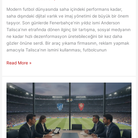
Modern futbol dünyasında saha içindeki performans kadar,
saha dışındaki dijital varlık ve imaj yönetimi de büyük bir önem
taşıyor. Son günlerde Fenerbahçe’nin yıldız ismi Anderson
Talisca’nın etrafında dönen ilginç bir tartışma, sosyal medyanın
ne kadar hızlı dezenformasyon üretebileceğini bir kez daha
gözler önüne serdi. Bir araç yıkama firmasının, reklam yapmak
amacıyla Talisca’nın ismini kullanması, futbolcunun
Talisca
Read More »
ve
Hayali
Araba
Krizi:
Sosyal
Medyada
Algı
Yönetimi