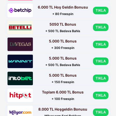
6.000 TL Hoş Geldin Bonusu
TIKLA
+ 80 Freespin
5050 TL Bonus
TIKLA
+ 500 TL Bedava Bahis
5.000 TL Bonus
TIKLA
+ 300 Freespin
5.000 TL Bonus
TIKLA
+ 500 TL Bedava Bahis
5.000 TL Bonus
TIKLA
+ 150 Freespin
Toplam 6.000 TL Bonus
TIKLA
+ 100 Freespin
8.000 TL Hoşgeldin Bonusu
TIKLA
Milyar.com Seni Bekliyor