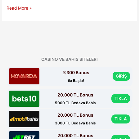
Hovarda
Read More »
Casino
CASINO VE BAHIS SITELERI
%300 Bonus
GİRİŞ
ile Başla!
20.000 TL Bonus
TIKLA
5000 TL Bedava Bahis
20.000 TL Bonus
TIKLA
3000 TL Bedava Bahis
20.000 TL Bonus