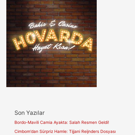
Son Yazılar
Bordo-Mavili Camia Ayakta: Salah Resmen Geldi!
Cimbom’dan Sürpriz Hamle: Tijjani Reijnders Dosyası