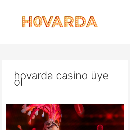
İçeriğe
atla
hovarda casino üye
ol