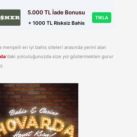
5.000 TL İade Bonusu
TIKLA
+ 1000 TL Risksiz Bahis
 menşeili en iyi bahis siteleri arasında yerini alan
rda
'daki yolculuğunuzda size yol göstermekten gurur
z.