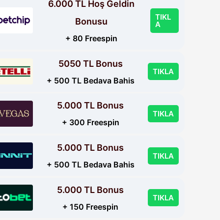
6.000 TL Hoş Geldin
TIKL
Bonusu
A
+ 80 Freespin
5050 TL Bonus
TIKLA
+ 500 TL Bedava Bahis
5.000 TL Bonus
TIKLA
+ 300 Freespin
5.000 TL Bonus
TIKLA
+ 500 TL Bedava Bahis
5.000 TL Bonus
TIKLA
+ 150 Freespin