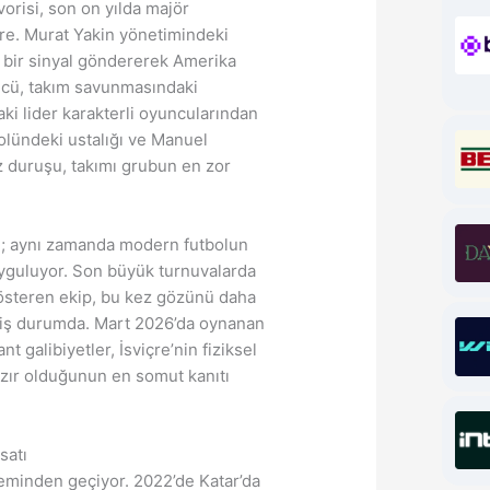
orisi, son on yılda majör
içre. Murat Yakin yönetimindeki
 bir sinyal göndererek Amerika
gücü, takım savunmasındaki
i lider karakterli oyuncularından
olündeki ustalığı ve Manuel
z duruşu, takımı grubun en zor
il; aynı zamanda modern futbolun
uyguluyor. Son büyük turnuvalarda
gösteren ekip, bu kez gözünü daha
kmiş durumda. Mart 2026’da oynanan
t galibiyetler, İsviçre’nin fiziksel
zır olduğunun en somut kanıtı
satı
neminden geçiyor. 2022’de Katar’da