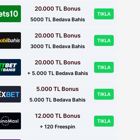
20.000 TL Bonus
TIKLA
5000 TL Bedava Bahis
20.000 TL Bonus
TIKLA
3000 TL Bedava Bahis
20.000 TL Bonus
TIKLA
+ 5.000 TL Bedava Bahis
5.000 TL Bonus
TIKLA
5.000 TL Bedava Bahis
12.000 TL Bonus
TIKLA
+ 120 Freespin