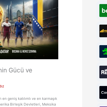
nin Gücü ve
dız
n en geniş katılımlı ve en karmaşık
erika Birleşik Devletleri, Meksika