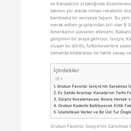
ve Kanada’nın ortaklığında düzenlene
takımın yer alacak olması rekabetin dozu
bambaşka bir seviyeye taşıyor. Bu yen
merak edilen gruplarından biri olan B G
Amerika’nın yükselen atletizmi, Balkanla
gelişimini bir araya getiriyor. İsviçre,
oluşan bu dörtlü, futbolseverlere sadece
zamanda kıtalararası bir taktik savaşı va
İçindekiler
Grubun Favorisi: İsviçre’nin Sarsılmaz İs
Ev Sahibi Avantajı: Kanada’nın Tarihi Fı
Sürpriz Kovalamacası: Bosna Hersek v
Grubun Kaderini Belirleyecek Kritik Fak
İstatistiksel Veriler ve Bir Üst Tur Öngör
Grubun Favorisi: İsviçre’nin Sarsılmaz İs