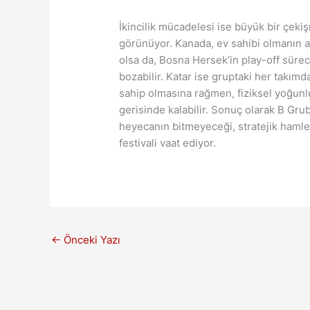
İkincilik mücadelesi ise büyük bir çek
görünüyor. Kanada, ev sahibi olmanın av
olsa da, Bosna Hersek’in play-off süre
bozabilir. Katar ise gruptaki her takım
sahip olmasına rağmen, fiziksel yoğunl
gerisinde kalabilir. Sonuç olarak B G
heyecanın bitmeyeceği, stratejik hamlel
festivali vaat ediyor.
←
Önceki Yazı