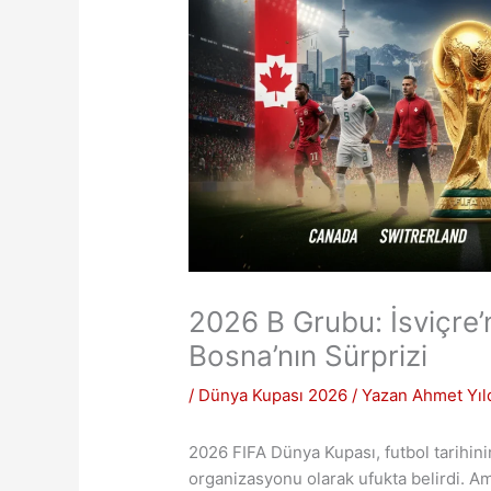
2026 B Grubu: İsviçre’
Bosna’nın Sürprizi
/
Dünya Kupası 2026
/ Yazan
Ahmet Yıl
2026 FIFA Dünya Kupası, futbol tarihini
organizasyonu olarak ufukta belirdi. Am