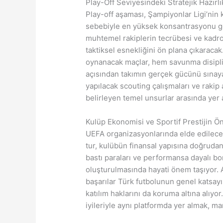
Play-Off Seviyesindeki Stratejik Hazırlı
Play-off aşaması, Şampiyonlar Ligi’nin 
sebebiyle en yüksek konsantrasyonu ge
muhtemel rakiplerin tecrübesi ve kadro 
taktiksel esnekliğini ön plana çıkaracak
oynanacak maçlar, hem savunma disipli
açısından takımın gerçek gücünü sınaya
yapılacak scouting çalışmaları ve rakip 
belirleyen temel unsurlar arasında yer a
Kulüp Ekonomisi ve Sportif Prestijin Ö
UEFA organizasyonlarında elde edilecek
tur, kulübün finansal yapısına doğrudan k
bastı paraları ve performansa dayalı bo
oluşturulmasında hayati önem taşıyor. A
başarılar Türk futbolunun genel katsayıs
katılım haklarını da koruma altına alıyo
iyileriyle aynı platformda yer almak, ma