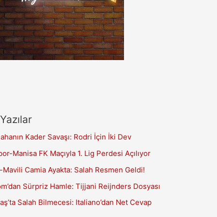
Yazılar
ahanın Kader Savaşı: Rodri İçin İki Dev
or-Manisa FK Maçıyla 1. Lig Perdesi Açılıyor
-Mavili Camia Ayakta: Salah Resmen Geldi!
m’dan Sürpriz Hamle: Tijjani Reijnders Dosyası
aş’ta Salah Bilmecesi: Italiano’dan Net Cevap