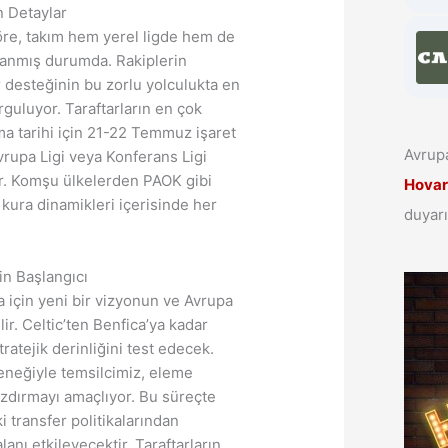
n Detaylar
öre, takım hem yerel ligde hem de
lanmış durumda. Rakiplerin
 desteğinin bu zorlu yolculukta en
guluyor. Taraftarların en çok
ma tarihi için 21-22 Temmuz işaret
Avrupa
rupa Ligi veya Konferans Ligi
or. Komşu ülkelerden PAOK gibi
Hova
 kura dinamikleri içerisinde her
duyarı
n Başlangıcı
 için yeni bir vizyonun ve Avrupa
ir. Celtic’ten Benfica’ya kadar
ratejik derinliğini test edecek.
eneğiyle temsilcimiz, eleme
yazdırmayı amaçlıyor. Bu süreçte
 transfer politikalarından
anı etkileyecektir. Taraftarların