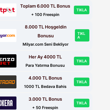
Toplam 6.000 TL Bonus
TIKLA
+ 100 Freespin
8.000 TL Hoşgeldin
TIKL
Bonusu
A
Milyar.com Seni Bekliyor
Her Ay 4000 TL
TIKLA
Para Yatırma Bonusu
4.000 TL Bonus
TIKLA
1000 TL Bedava Bahis
3.000 TL Bonus
TIKLA
+ 50 Freespin