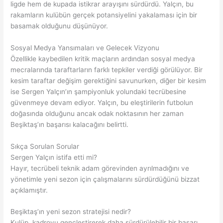
ligde hem de kupada istikrar arayışını sürdürdü. Yalçın, bu
rakamların kulübün gerçek potansiyelini yakalaması için bir
basamak olduğunu düşünüyor.
Sosyal Medya Yansımaları ve Gelecek Vizyonu
Özellikle kaybedilen kritik maçların ardından sosyal medya
mecralarında taraftarların farklı tepkiler verdiği görülüyor. Bir
kesim taraftar değişim gerektiğini savunurken, diğer bir kesim
ise Sergen Yalçın’ın şampiyonluk yolundaki tecrübesine
güvenmeye devam ediyor. Yalçın, bu eleştirilerin futbolun
doğasında olduğunu ancak odak noktasının her zaman
Beşiktaş’ın başarısı kalacağını belirtti.
Sıkça Sorulan Sorular
Sergen Yalçın istifa etti mi?
Hayır, tecrübeli teknik adam görevinden ayrılmadığını ve
yönetimle yeni sezon için çalışmalarını sürdürdüğünü bizzat
açıklamıştır.
Beşiktaş’ın yeni sezon stratejisi nedir?
Kulüp, kadroyu gençleştirerek daha sürdürülebilir bir başarı