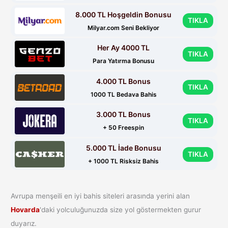
8.000 TL Hoşgeldin Bonusu
TIKLA
Milyar.com Seni Bekliyor
Her Ay 4000 TL
TIKLA
Para Yatırma Bonusu
4.000 TL Bonus
TIKLA
1000 TL Bedava Bahis
3.000 TL Bonus
TIKLA
+ 50 Freespin
5.000 TL İade Bonusu
TIKLA
+ 1000 TL Risksiz Bahis
Avrupa menşeili en iyi bahis siteleri arasında yerini alan
Hovarda
'daki yolculuğunuzda size yol göstermekten gurur
duyarız.