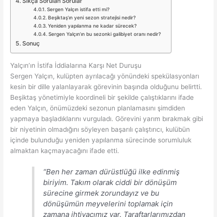
Sıkça Sorulan Sorular
Sergen Yalçın istifa etti mi?
Beşiktaş’ın yeni sezon stratejisi nedir?
Yeniden yapılanma ne kadar sürecek?
Sergen Yalçın’ın bu sezonki galibiyet oranı nedir?
Sonuç
Yalçın’ın İstifa İddialarına Karşı Net Duruşu
Sergen Yalçın, kulüpten ayrılacağı yönündeki spekülasyonları
kesin bir dille yalanlayarak görevinin başında olduğunu belirtti.
Beşiktaş yönetimiyle koordineli bir şekilde çalıştıklarını ifade
eden Yalçın, önümüzdeki sezonun planlamasını şimdiden
yapmaya başladıklarını vurguladı. Görevini yarım bırakmak gibi
bir niyetinin olmadığını söyleyen başarılı çalıştırıcı, kulübün
içinde bulunduğu yeniden yapılanma sürecinde sorumluluk
almaktan kaçmayacağını ifade etti.
“Ben her zaman dürüstlüğü ilke edinmiş
biriyim. Takım olarak ciddi bir dönüşüm
sürecine girmek zorundayız ve bu
dönüşümün meyvelerini toplamak için
zamana ihtiyacımız var. Taraftarlarımızdan