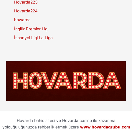
Hovarda223
Hovarda224
howarda
İngiliz Premier Ligi
İspanyol Ligi La Liga
Hovarda bahis sitesi ve Hovarda casino ile kazanma
yolcuğuluğunuzda rehberlik etmek üzere
www.hovardagrubu.com