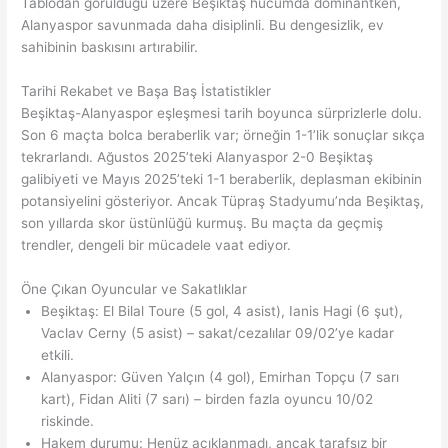
Tablodan görüldüğü üzere Beşiktaş hücumda dominantken,
Alanyaspor savunmada daha disiplinli. Bu dengesizlik, ev
sahibinin baskısını artırabilir.
Tarihi Rekabet ve Başa Baş İstatistikler
Beşiktaş-Alanyaspor eşleşmesi tarih boyunca sürprizlerle dolu.
Son 6 maçta bolca beraberlik var; örneğin 1-1’lik sonuçlar sıkça
tekrarlandı. Ağustos 2025’teki Alanyaspor 2-0 Beşiktaş
galibiyeti ve Mayıs 2025’teki 1-1 beraberlik, deplasman ekibinin
potansiyelini gösteriyor. Ancak Tüpraş Stadyumu’nda Beşiktaş,
son yıllarda skor üstünlüğü kurmuş. Bu maçta da geçmiş
trendler, dengeli bir mücadele vaat ediyor.
Öne Çıkan Oyuncular ve Sakatlıklar
Beşiktaş: El Bilal Toure (5 gol, 4 asist), Ianis Hagi (6 şut),
Vaclav Cerny (5 asist) – sakat/cezalılar 09/02’ye kadar
etkili.
Alanyaspor: Güven Yalçın (4 gol), Emirhan Topçu (7 sarı
kart), Fidan Aliti (7 sarı) – birden fazla oyuncu 10/02
riskinde.
Hakem durumu: Henüz açıklanmadı, ancak tarafsız bir