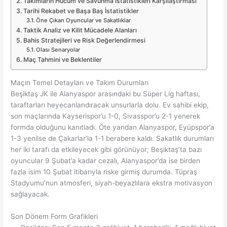
Takımların Hücum ve Savunma İstatistikleri Karşılaştırması
Tarihi Rekabet ve Başa Baş İstatistikler
Öne Çıkan Oyuncular ve Sakatlıklar
Taktik Analiz ve Kilit Mücadele Alanları
Bahis Stratejileri ve Risk Değerlendirmesi
Olası Senaryolar
Maç Tahmini ve Beklentiler
Maçın Temel Detayları ve Takım Durumları
Beşiktaş JK ile Alanyaspor arasındaki bu Süper Lig haftası,
taraftarları heyecanlandıracak unsurlarla dolu. Ev sahibi ekip,
son maçlarında Kayserispor’u 1-0, Sivasspor’u 2-1 yenerek
formda olduğunu kanıtladı. Öte yandan Alanyaspor, Eyüpspor’a
1-3 yenilse de Çakarlar’la 1-1 berabere kaldı. Sakatlık durumları
her iki tarafı da etkileyecek gibi görünüyor; Beşiktaş’ta bazı
oyuncular 9 Şubat’a kadar cezalı, Alanyaspor’da ise birden
fazla isim 10 Şubat itibarıyla riske girmiş durumda. Tüpraş
Stadyumu’nun atmosferi, siyah-beyazlılara ekstra motivasyon
sağlayacak.
Son Dönem Form Grafikleri