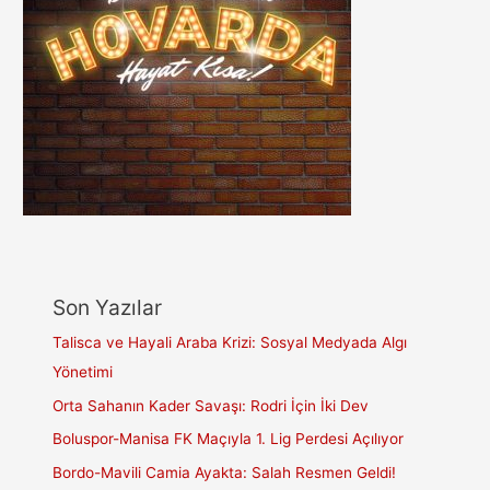
Son Yazılar
Talisca ve Hayali Araba Krizi: Sosyal Medyada Algı
Yönetimi
Orta Sahanın Kader Savaşı: Rodri İçin İki Dev
Boluspor-Manisa FK Maçıyla 1. Lig Perdesi Açılıyor
Bordo-Mavili Camia Ayakta: Salah Resmen Geldi!