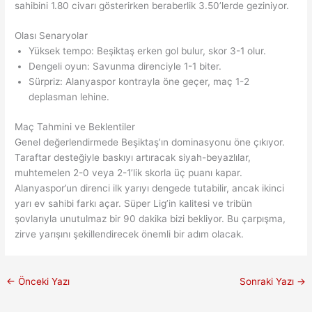
sahibini 1.80 civarı gösterirken beraberlik 3.50’lerde geziniyor.
Olası Senaryolar
Yüksek tempo: Beşiktaş erken gol bulur, skor 3-1 olur.
Dengeli oyun: Savunma direnciyle 1-1 biter.
Sürpriz: Alanyaspor kontrayla öne geçer, maç 1-2
deplasman lehine.
Maç Tahmini ve Beklentiler
Genel değerlendirmede Beşiktaş’ın dominasyonu öne çıkıyor.
Taraftar desteğiyle baskıyı artıracak siyah-beyazlılar,
muhtemelen 2-0 veya 2-1’lik skorla üç puanı kapar.
Alanyaspor’un direnci ilk yarıyı dengede tutabilir, ancak ikinci
yarı ev sahibi farkı açar. Süper Lig’in kalitesi ve tribün
şovlarıyla unutulmaz bir 90 dakika bizi bekliyor. Bu çarpışma,
zirve yarışını şekillendirecek önemli bir adım olacak.
←
Önceki Yazı
Sonraki Yazı
→