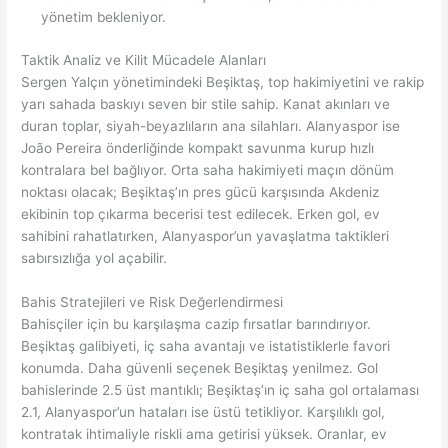
yönetim bekleniyor.
Taktik Analiz ve Kilit Mücadele Alanları
Sergen Yalçın yönetimindeki Beşiktaş, top hakimiyetini ve rakip
yarı sahada baskıyı seven bir stile sahip. Kanat akınları ve
duran toplar, siyah-beyazlıların ana silahları. Alanyaspor ise
João Pereira önderliğinde kompakt savunma kurup hızlı
kontralara bel bağlıyor. Orta saha hakimiyeti maçın dönüm
noktası olacak; Beşiktaş’ın pres gücü karşısında Akdeniz
ekibinin top çıkarma becerisi test edilecek. Erken gol, ev
sahibini rahatlatırken, Alanyaspor’un yavaşlatma taktikleri
sabırsızlığa yol açabilir.
Bahis Stratejileri ve Risk Değerlendirmesi
Bahisçiler için bu karşılaşma cazip fırsatlar barındırıyor.
Beşiktaş galibiyeti, iç saha avantajı ve istatistiklerle favori
konumda. Daha güvenli seçenek Beşiktaş yenilmez. Gol
bahislerinde 2.5 üst mantıklı; Beşiktaş’ın iç saha gol ortalaması
2.1, Alanyaspor’un hataları ise üstü tetikliyor. Karşılıklı gol,
kontratak ihtimaliyle riskli ama getirisi yüksek. Oranlar, ev