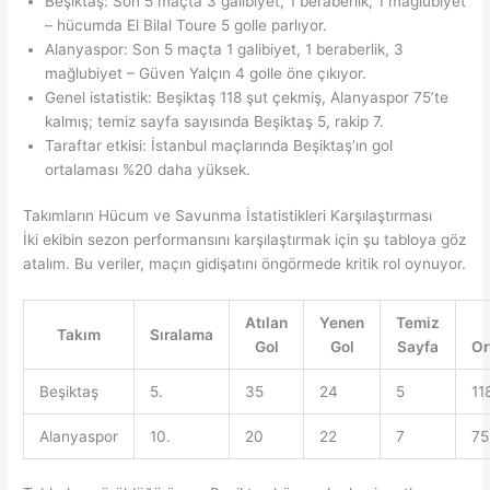
Beşiktaş: Son 5 maçta 3 galibiyet, 1 beraberlik, 1 mağlubiyet
– hücumda El Bilal Toure 5 golle parlıyor.
Alanyaspor: Son 5 maçta 1 galibiyet, 1 beraberlik, 3
mağlubiyet – Güven Yalçın 4 golle öne çıkıyor.
Genel istatistik: Beşiktaş 118 şut çekmiş, Alanyaspor 75’te
kalmış; temiz sayfa sayısında Beşiktaş 5, rakip 7.
Taraftar etkisi: İstanbul maçlarında Beşiktaş’ın gol
ortalaması %20 daha yüksek.
Takımların Hücum ve Savunma İstatistikleri Karşılaştırması
İki ekibin sezon performansını karşılaştırmak için şu tabloya göz
atalım. Bu veriler, maçın gidişatını öngörmede kritik rol oynuyor.
Atılan
Yenen
Temiz
Takım
Sıralama
Gol
Gol
Sayfa
Or
Beşiktaş
5.
35
24
5
11
Alanyaspor
10.
20
22
7
75