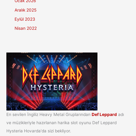
Ocak 2026
Aralık 2025
Eylül 2023
Nisan 2022
En sevilen İngiliz Heavy Metal Gruplarından
Def Leppard
adı
ve müzikleriyle hazırlanan harika slot oyunu Def Leppard
Hysteria Hovarda'da sizi bekliyor.