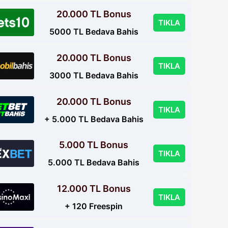
20.000 TL Bonus
TIKLA
5000 TL Bedava Bahis
20.000 TL Bonus
TIKLA
3000 TL Bedava Bahis
20.000 TL Bonus
TIKLA
+ 5.000 TL Bedava Bahis
5.000 TL Bonus
TIKLA
5.000 TL Bedava Bahis
12.000 TL Bonus
TIKLA
+ 120 Freespin