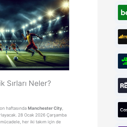
k Sırları Neler?
son haftasında
Manchester City
,
ğırlayacak. 28 Ocak 2026 Çarşamba
 mücadele, her iki takım için de