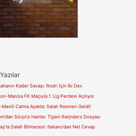
Yazılar
ahanın Kader Savaşı: Rodri İçin İki Dev
or-Manisa FK Maçıyla 1. Lig Perdesi Açılıyor
-Mavili Camia Ayakta: Salah Resmen Geldi!
m’dan Sürpriz Hamle: Tijjani Reijnders Dosyası
aş’ta Salah Bilmecesi: Italiano’dan Net Cevap