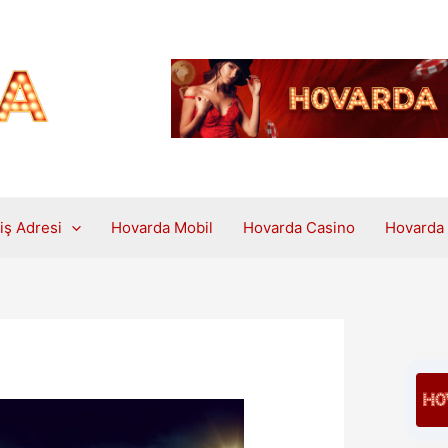
iş Adresi
Hovarda Mobil
Hovarda Casino
Hovarda