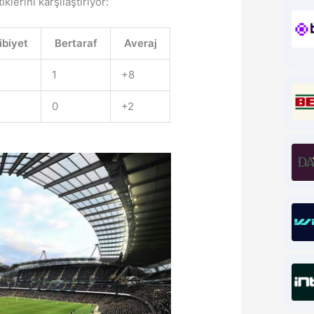
iklerini karşılaştırıyor:
ibiyet
Bertaraf
Averaj
1
+8
0
+2