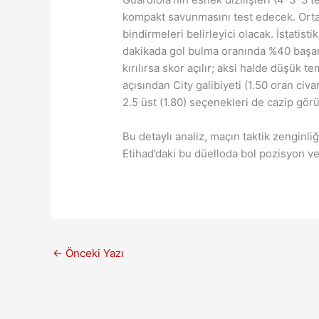
kompakt savunmasını test edecek. Orta
bindirmeleri belirleyici olacak. İstatisti
dakikada gol bulma oranında %40 başarı
kırılırsa skor açılır; aksi halde düşük t
açısından City galibiyeti (1.50 oran civa
2.5 üst (1.80) seçenekleri de cazip gör
Bu detaylı analiz, maçın taktik zenginli
Etihad’daki bu düelloda bol pozisyon ve 
←
Önceki Yazı