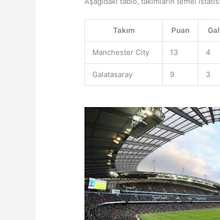
Aşağıdaki tablo, takımların temel istatist
Takım
Puan
Gal
Manchester City
13
4
Galatasaray
9
3