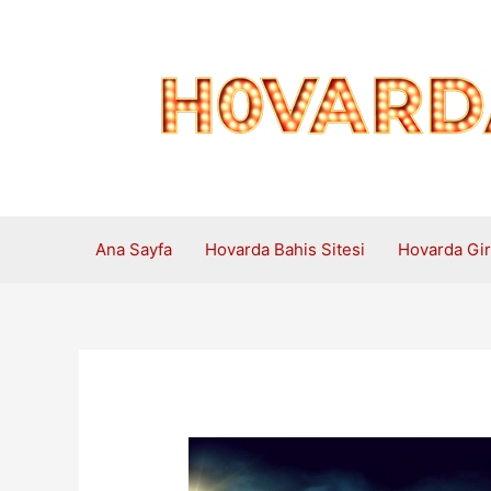
İçeriğe
atla
Ana Sayfa
Hovarda Bahis Sitesi
Hovarda Gir