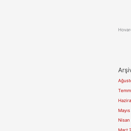
Hovard
Arşi
Ağust
Temm
Hazir
Mayıs
Nisan
Mart 