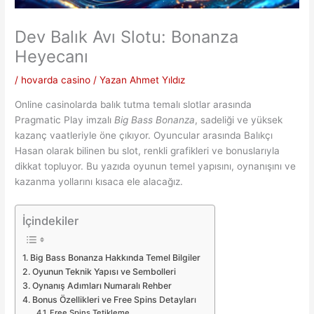
Dev Balık Avı Slotu: Bonanza
Heyecanı
/
hovarda casino
/ Yazan
Ahmet Yıldız
Online casinolarda balık tutma temalı slotlar arasında
Pragmatic Play imzalı
Big Bass Bonanza
, sadeliği ve yüksek
kazanç vaatleriyle öne çıkıyor. Oyuncular arasında Balıkçı
Hasan olarak bilinen bu slot, renkli grafikleri ve bonuslarıyla
dikkat topluyor. Bu yazıda oyunun temel yapısını, oynanışını ve
kazanma yollarını kısaca ele alacağız.
İçindekiler
Big Bass Bonanza Hakkında Temel Bilgiler
Oyunun Teknik Yapısı ve Sembolleri
Oynanış Adımları Numaralı Rehber
Bonus Özellikleri ve Free Spins Detayları
Free Spins Tetikleme