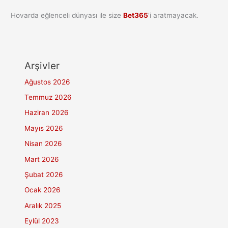
Hovarda eğlenceli dünyası ile size
Bet365
'i aratmayacak.
Arşivler
Ağustos 2026
Temmuz 2026
Haziran 2026
Mayıs 2026
Nisan 2026
Mart 2026
Şubat 2026
Ocak 2026
Aralık 2025
Eylül 2023