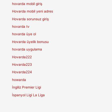
hovarda mobil giriş
Hovarda mobil yeni adres
Hovarda sorunsuz giriş
hovarda tv
hovarda üye ol
Hovarda üyelik bonusu
hovarda uygulama
Hovarda222
Hovarda223
Hovarda224
howarda
İngiliz Premier Ligi
İspanyol Ligi La Liga