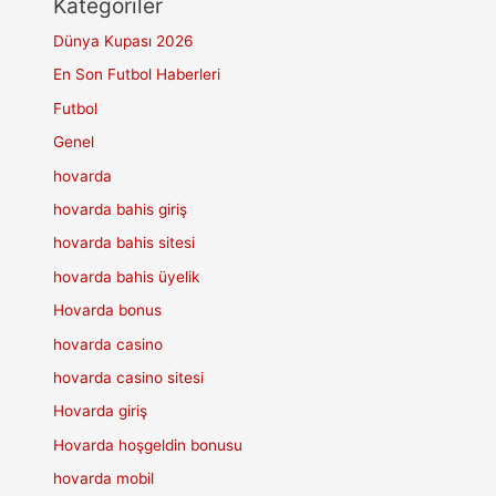
Kategoriler
Dünya Kupası 2026
En Son Futbol Haberleri
Futbol
Genel
hovarda
hovarda bahis giriş
hovarda bahis sitesi
hovarda bahis üyelik
Hovarda bonus
hovarda casino
hovarda casino sitesi
Hovarda giriş
Hovarda hoşgeldin bonusu
hovarda mobil