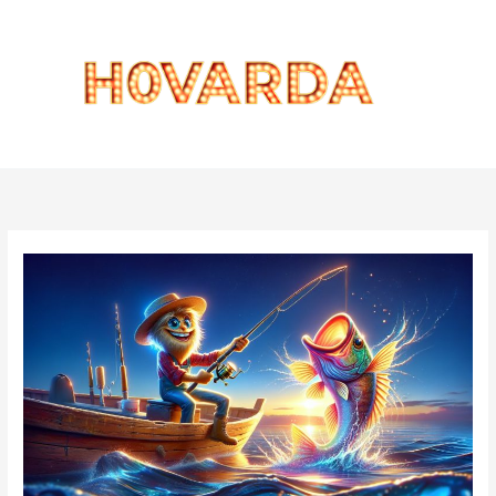
İçeriğe
atla