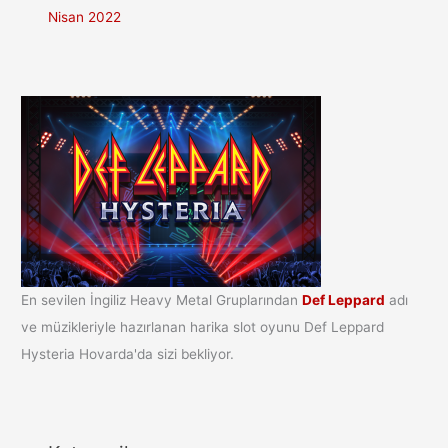
Nisan 2022
En sevilen İngiliz Heavy Metal Gruplarından
Def Leppard
adı
ve müzikleriyle hazırlanan harika slot oyunu Def Leppard
Hysteria Hovarda'da sizi bekliyor.