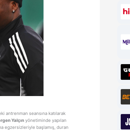
eki antrenman seansına katılarak
rgen Yalçın
yönetiminde yapılan
a egzersizleriyle başlamış, duran