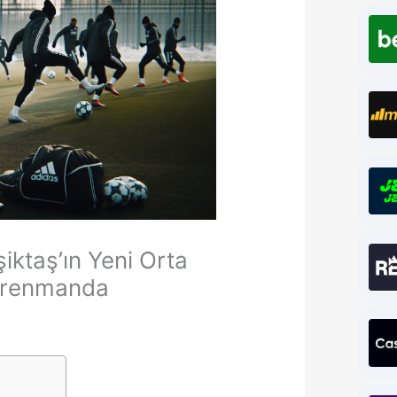
şiktaş’ın Yeni Orta
trenmanda