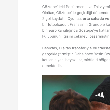
Göztepe’deki Performansı ve Takviyen
Olaitan, Göztepe’de geçirdiği dönemd
2 gol kaydetti. Oyuncu,
orta sahada ve 
bir futbolcudur. Fransa’nın Grenoble
bin euro karşılığında Göztepe’ye katılan
kulübünün ilgisini çekmeyi başarmıştır.
Beşiktaş, Olaitan transferiyle bu tran
gerçekleştirmiştir. Daha önce Yasin Özc
katılan siyah-beyazlılar, midfield böl
etmektedir.