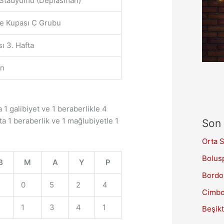
 Stadyumu (Deplasman)
ye Kupası C Grubu
ı 3. Hafta
ın
 1 galibiyet ve 1 beraberlikle 4
ta 1 beraberlik ve 1 mağlubiyetle 1
Son 
Orta S
Bolusp
B
M
A
Y
P
Bordo
0
5
2
4
Cimbo
1
3
4
1
Beşikt