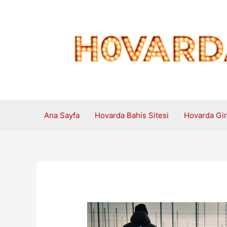
İçeriğe
atla
Ana Sayfa
Hovarda Bahis Sitesi
Hovarda Gir