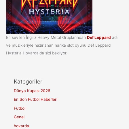
En sevilen İngiliz Heavy Metal Gruplarından
Def Leppard
adı
ve müzikleriyle hazırlanan harika slot oyunu Def Leppard
Hysteria Hovarda'da sizi bekliyor.
Kategoriler
Dünya Kupası 2026
En Son Futbol Haberleri
Futbol
Genel
hovarda