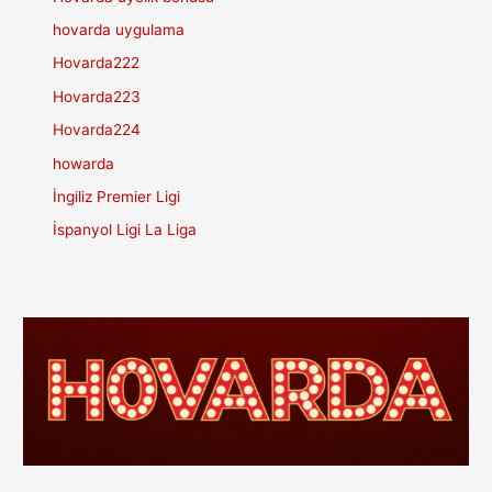
hovarda uygulama
Hovarda222
Hovarda223
Hovarda224
howarda
İngiliz Premier Ligi
İspanyol Ligi La Liga