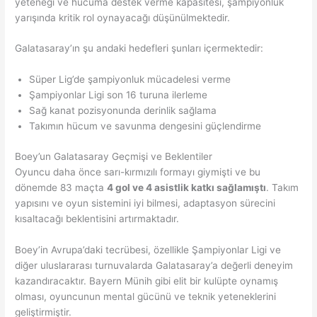
yeteneği ve hücuma destek verme kapasitesi, şampiyonluk
yarışında kritik rol oynayacağı düşünülmektedir.
Galatasaray’ın şu andaki hedefleri şunları içermektedir:
Süper Lig’de şampiyonluk mücadelesi verme
Şampiyonlar Ligi son 16 turuna ilerleme
Sağ kanat pozisyonunda derinlik sağlama
Takımın hücum ve savunma dengesini güçlendirme
Boey’un Galatasaray Geçmişi ve Beklentiler
Oyuncu daha önce sarı-kırmızılı formayı giymişti ve bu
dönemde 83 maçta
4 gol ve 4 asistlik katkı sağlamıştı
. Takım
yapısını ve oyun sistemini iyi bilmesi, adaptasyon sürecini
kısaltacağı beklentisini artırmaktadır.
Boey’in Avrupa’daki tecrübesi, özellikle Şampiyonlar Ligi ve
diğer uluslararası turnuvalarda Galatasaray’a değerli deneyim
kazandıracaktır. Bayern Münih gibi elit bir kulüpte oynamış
olması, oyuncunun mental gücünü ve teknik yeteneklerini
geliştirmiştir.