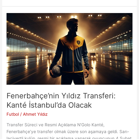
Beşiktaş’ın
Yeni
Orta
Saha
Oyuncusu
İlk
Antrenmanda
Fenerbahçe’nin Yıldız Transferi:
Kanté İstanbul’da Olacak
Futbol
/
Ahmet Yıldız
Transfer Süreci ve Resmi Açıklama N’Golo Kanté,
Fenerbahçe’ye transfer olmak üzere son aşamaya geldi. Sarı-
lacivertli kulüp, resmi bir açıklama yaparak oyuncunun 4 Şubat