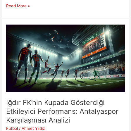
Casa
Read More »
Pia’dan
Nhaga
Galatasaray’da!
Iğdır FK’nin Kupada Gösterdiği
Etkileyici Performans: Antalyaspor
Karşılaşması Analizi
Futbol
/
Ahmet Yıldız