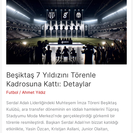
Beşiktaş 7 Yıldızını Törenle
Kadrosuna Kattı: Detaylar
Futbol
/
Ahmet Yıldız
Serdal Adalı Liderliğindeki Muhteşem İmza Töreni Beşiktaş
Kulübü, ara transfer döneminin en iddialı hamlelerini Tüpraş
Stadyumu Moda Merkezi’nde gerçekleştirdiği görkemli bir
törenle resmileştirdi. Başkan Serdal Adalı’nın bizzat katıldığı
etkinlikte, Yasin Özcan, Kristjan Asllani, Junior Olaitan,