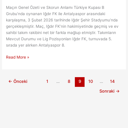
Maçın Genel Özeti ve Skorun Anlamı Türkiye Kupası B
Grubu’nda oynanan Iğdır FK ile Antalyaspor arasındaki
karşılaşma, 3 Şubat 2026 tarihinde Iğdır Şehir Stadyumu’nda
gerçekleşmiştir. Maç, Iğdır FK’nin hakimiyetinde geçmiş ve ev
sahibi takım rakibini net bir farkla mağlup etmiştir. Takımların
Mevcut Durumu ve Lig Pozisyonları Iğdır FK, turnuvada 5.
sırada yer alırken Antalyaspor 8.
Iğdır
Read More »
FK’nin
Kupada
Gösterdiği
←
Önceki
1
…
8
9
10
…
14
Etkileyici
Performans:
Sonraki
→
Antalyaspor
Karşılaşması
Analizi