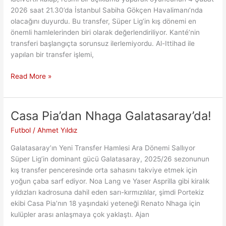
2026 saat 21.30’da İstanbul Sabiha Gökçen Havalimanı’nda
olacağını duyurdu. Bu transfer, Süper Lig’in kış dönemi en
önemli hamlelerinden biri olarak değerlendiriliyor. Kanté’nin
transferi başlangıçta sorunsuz ilerlemiyordu. Al-Ittihad ile
yapılan bir transfer işlemi,
Fenerbahçe’nin
Read More »
Yıldız
Transferi:
Kanté
Casa Pia’dan Nhaga Galatasaray’da!
İstanbul’da
Futbol
/
Ahmet Yıldız
Olacak
Galatasaray’ın Yeni Transfer Hamlesi Ara Dönemi Sallıyor
Süper Lig’in dominant gücü Galatasaray, 2025/26 sezonunun
kış transfer penceresinde orta sahasını takviye etmek için
yoğun çaba sarf ediyor. Noa Lang ve Yaser Asprilla gibi kiralık
yıldızları kadrosuna dahil eden sarı-kırmızılılar, şimdi Portekiz
ekibi Casa Pia’nın 18 yaşındaki yeteneği Renato Nhaga için
kulüpler arası anlaşmaya çok yaklaştı. Ajan