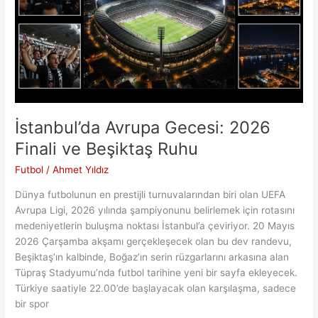
ve
Stratejik
Analiz
İstanbul’da Avrupa Gecesi: 2026
Finali ve Beşiktaş Ruhu
Futbol
/
Ahmet Yıldız
Dünya futbolunun en prestijli turnuvalarından biri olan UEFA
Avrupa Ligi, 2026 yılında şampiyonunu belirlemek için rotasını
medeniyetlerin buluşma noktası İstanbul’a çeviriyor. 20 Mayıs
2026 Çarşamba akşamı gerçekleşecek olan bu dev randevu,
Beşiktaş’ın kalbinde, Boğaz’ın serin rüzgarlarını arkasına alan
Tüpraş Stadyumu’nda futbol tarihine yeni bir sayfa ekleyecek.
Türkiye saatiyle 22.00’de başlayacak olan karşılaşma, sadece
bir spor