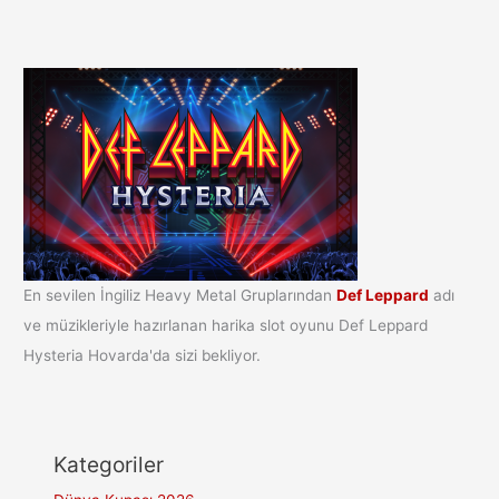
En sevilen İngiliz Heavy Metal Gruplarından
Def Leppard
adı
ve müzikleriyle hazırlanan harika slot oyunu Def Leppard
Hysteria Hovarda'da sizi bekliyor.
Kategoriler