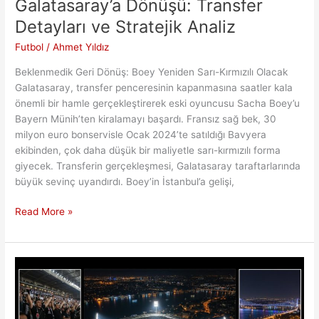
Galatasaray’a Dönüşü: Transfer
Detayları ve Stratejik Analiz
Futbol
/
Ahmet Yıldız
Beklenmedik Geri Dönüş: Boey Yeniden Sarı-Kırmızılı Olacak
Galatasaray, transfer penceresinin kapanmasına saatler kala
önemli bir hamle gerçekleştirerek eski oyuncusu Sacha Boey’u
Bayern Münih’ten kiralamayı başardı. Fransız sağ bek, 30
milyon euro bonservisle Ocak 2024’te satıldığı Bavyera
ekibinden, çok daha düşük bir maliyetle sarı-kırmızılı forma
giyecek. Transferin gerçekleşmesi, Galatasaray taraftarlarında
büyük sevinç uyandırdı. Boey’in İstanbul’a gelişi,
Sacha
Read More »
Boey’in
Bayern’den
Galatasaray’a
Dönüşü:
Transfer
Detayları