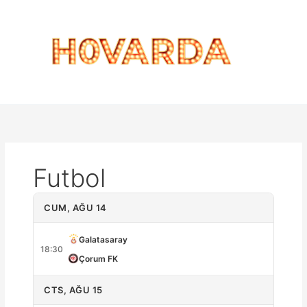
İçeriğe
atla
Futbol
CUM, AĞU 14
Galatasaray
18:30
Çorum FK
CTS, AĞU 15