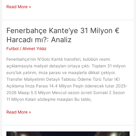
İstanbul’da
Read More »
Avrupa
Gecesi:
2026
Fenerbahçe Kante’ye 31 Milyon €
Finali
Harcadı mı?: Analiz
ve
Beşiktaş
Futbol
/
Ahmet Yıldız
Ruhu
Fenerbahçe’nin N’Golo Kanté transferi, kulübün resmi
açıklamasıyla maliyet detayları ortaya çıktı. Toplam 31 milyon
euro’luk yatırım, imza parası ve maaşlarla dikkat çekiyor.
Transfer Maliyetinin Detaylı Tablosu Ödeme Türü Tutar (€)
Açıklama İmza Parası 14.4 Milyon Peşin ödenecek tutar 2025-
2026 Maaşı 5.5 Milyon Mevcut sezon ücreti Sonraki 2 Sezon
11 Milyon Kalan sözleşme maaşları Bu tablo,
Fenerbahçe
Read More »
Kante’ye
31
Milyon