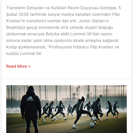
Transferin Detayları ve Kulübün Resmi Duyurusu Göztepe, 5
Şubat 2026 tarihinde sosyal medya kanalları üzerinden Filip
Krastev’in transferini resmen ilan etti. Junior Olaitan’ın
Beşiktaş’a geçişi sonrasında orta sahada oluşan boşluğu
doldurmak amacıyla Belçika ekibi Lommel SK’dan sezon
sonuna kadar satın alma opsiyonlu kiralık anlaşma sağlandı.
Kulüp açıklamasında, “Profesyonel futbolcu Filip Krastev ve
kulübü Lommel SK
Göztepe
Read More »
Olaitan
Sonrası
Filip
Krastev
ile
Güçlendi:
Analiz