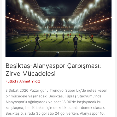
€
Harcadı
mı?:
Analiz
Beşiktaş-Alanyaspor Çarpışması:
Zirve Mücadelesi
Futbol
/
Ahmet Yıldız
8 Şubat 2026 Pazar günü Trendyol Süper Lig’de nefes kesen
bir mücadele yaşanacak. Beşiktaş, Tüpraş Stadyumu’nda
Alanyaspor’u ağırlayacak ve saat 18:00’de başlayacak bu
karşılaşma, her iki takım için de kritik puanlar demek olacak.
Beşiktaş 5. sırada 35 gol atıp 24 gol yerken, Alanyaspor 10.