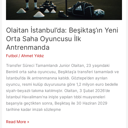
Olaitan İstanbul’da: Beşiktaş’ın Yeni
Orta Saha Oyuncusu İlk
Antrenmanda
Futbol
/
Ahmet Yıldız
Transfer Süreci Tamamlandı Junior Olaitan, 23 yaşındaki
Beninli orta saha oyuncusu, Beşiktaş’a transferi tamamladı ve
İstanbul’da ilk antrenmanına katıldı. Göztepe’den ayrılan
oyuncu, resmi kulüp duyurusuna göre 1,2 milyon euro bedelle
siyah-beyazlı takıma katılmıştır. Olaitan, 3 Şubat 2026’de
İstanbul Havalimanı’na inişte yapılan tıbbi muayeneleri
başarıyla geçtikten sonra, Beşiktaş ile 30 Haziran 2029
tarihine kadar imzalı sözleşme
Olaitan
Read More »
İstanbul’da: